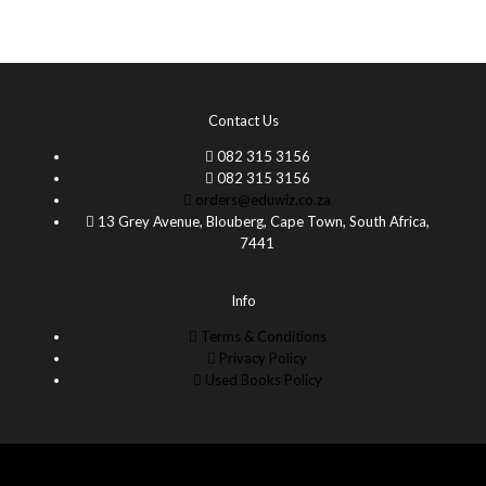
Contact Us
082 315 3156
082 315 3156
orders@eduwiz.co.za
13 Grey Avenue, Blouberg, Cape Town, South Africa,
7441
Info
Terms & Conditions
Privacy Policy
Used Books Policy