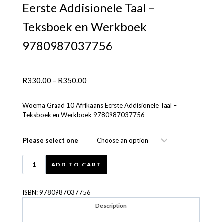
Eerste Addisionele Taal –
Teksboek en Werkboek
9780987037756
R
330.00
–
R
350.00
Woema Graad 10 Afrikaans Eerste Addisionele Taal –
Teksboek en Werkboek 9780987037756
Please select one
ADD TO CART
ISBN:
9780987037756
Description